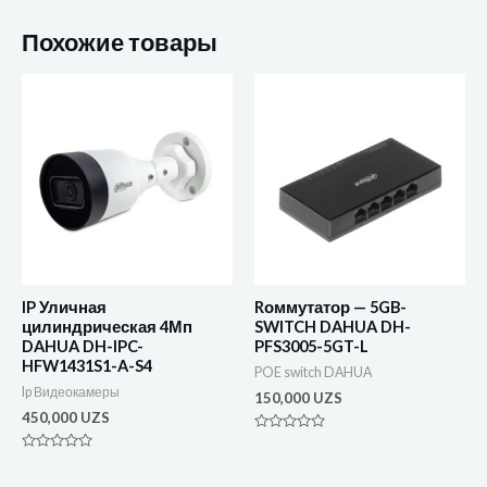
Похожие товары
IP Уличная
Rоммутатор — 5GB-
цилиндрическая 4Мп
SWITCH DAHUA DH-
DAHUA DH-IPC-
PFS3005-5GT-L
HFW1431S1-A-S4
POE switch DAHUA
Ip Видеокамеры
150,000
UZS
450,000
UZS
Оценка
0
Оценка
из
0
5
из