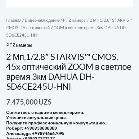
Главная
/
Видеонаблюдение
/
PTZ камеры
/ 2 Мп,1/2.8” STARVIS™
CMOS, 45x оптический ZOOM в светлое время 3км DAHUA DH-
SD6CE245U-HNI
PTZ камеры
2 Мп,1/2.8” STARVIS™ CMOS,
45x оптический ZOOM в светлое
время 3км DAHUA DH-
SD6CE245U-HNI
7,475,000
UZS
Свяжитесь с нашими менеджерами:
Уточните актуальные цены.
Получите профессиональную консультацию.
Роберт: +998938888888
Александр: +998946667095
Артем: +998937777277