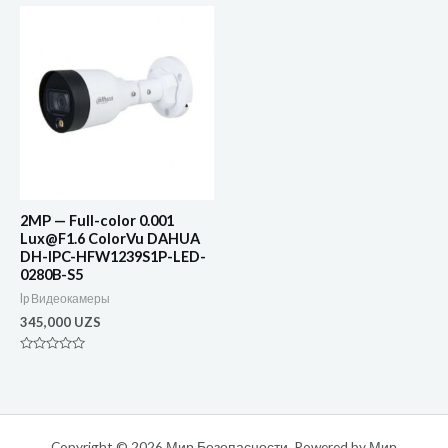
5
2MP — Full-color 0.001
Lux@F1.6 ColorVu DAHUA
DH-IPC-HFW1239S1P-LED-
0280B-S5
Ip Видеокамеры
345,000
UZS
Оценка
0
из
5
Copyright © 2026 Мир Безопасности. Powered by Мир