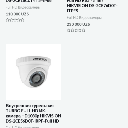
DS-2CE16C0T-IT5+IP66
Full HD Real-time!
HIKVISION DS-2CE76D0T-
Full HD Видеокамеры
ITPFS
110,000
UZS
Full HD Видеокамеры
230,000
UZS
Оценка
0
из
5
Оценка
0
из
5
Внутренняя турельная
TURBO FULL HD ИК-
камера HD1080p HIKVISION
DS-2CE56D0T-IRPF-Full HD
Full HD Видеокамеры