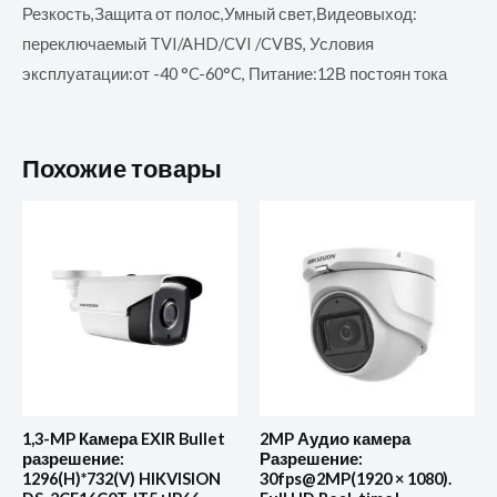
Резкость,Защита от полос,Умный свет,Видеовыход:
переключаемый TVI/AHD/CVI /CVBS, Условия
эксплуатации:от -40 °C-60°C, Питание:12В постоян тока
Похожие товары
1,3-MP Камера EXIR Bullet
2MP Аудио камера
разрешение:
Разрешение:
1296(H)*732(V) HIKVISION
30fps@2MP(1920 × 1080).