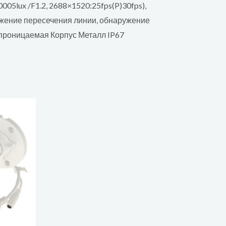
005lux /F1.2, 2688×1520:25fps(P)30fps),
жение пересечения линии, обнаружение
проницаемая Корпус Металл IP67