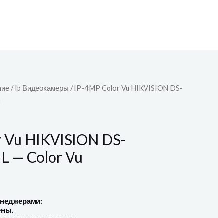
ние
/
Ip Видеокамеры
/ IP-4MP Color Vu HIKVISION DS-
u
r Vu HIKVISION DS-
 — Color Vu
енеджерами:
ены.