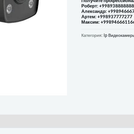
Получите профессиона
Роберт: +998938888888
Александр: +99894666
Артем: +998937777277
Максим: +99894666116
Категория:
Ip Видеокамер