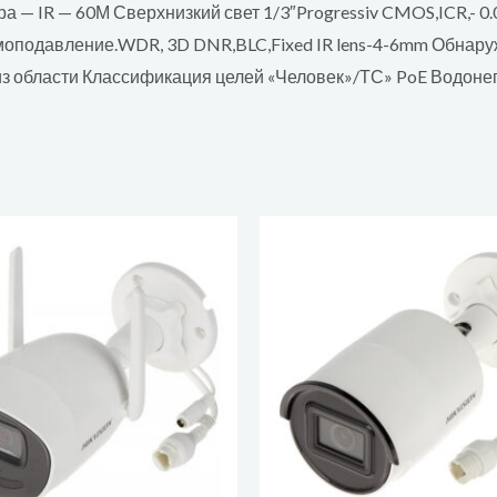
а — IR — 60М Сверхнизкий свет 1/3″Progressiv CMOS,ICR,- 0.0
подавление.WDR, 3D DNR,BLC,Fixed IR lens-4-6mm Обнару
из области Классификация целей «Человек»/ТС» PoE Водоне