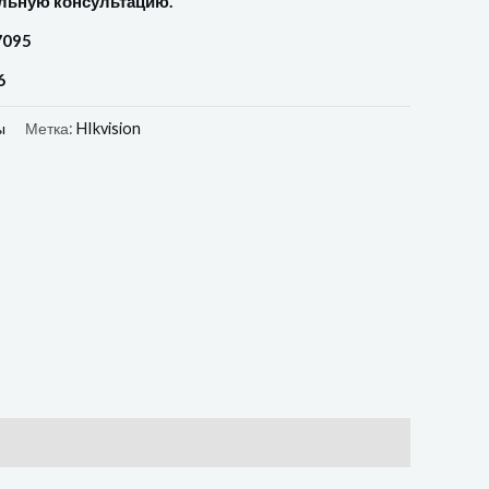
льную консультацию.
7095
6
ы
Метка:
HIkvision