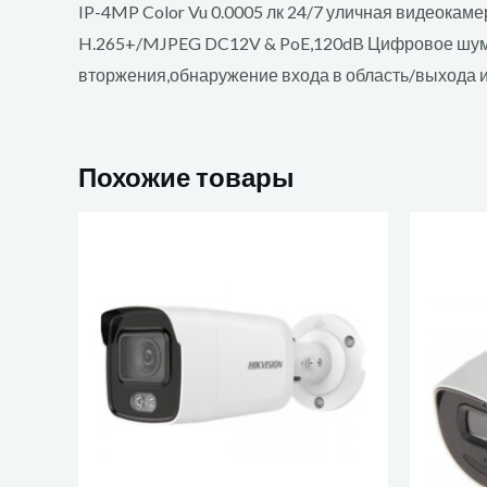
IP-4MP Color Vu 0.0005 лк 24/7 уличная видеокамер
H.265+/MJPEG DC12V & PoE,120dB Цифровое шумо
вторжения,обнаружение входа в область/выхода 
Похожие товары