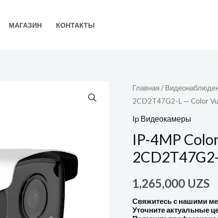
МАГАЗИН
КОНТАКТЫ
Главная
/
Видеонаблюде
2CD2T47G2-L — Color V
Ip Видеокамеры
IP-4MP Colo
2CD2T47G2-L
1,265,000
UZS
Свяжитесь с нашими м
Уточните актуальные ц