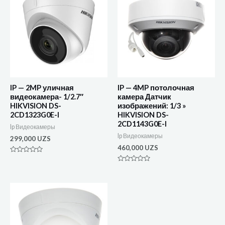
IP — 2MP уличная
IP — 4MP потолочная
видеокамера- 1/2.7″
камера Датчик
HIKVISION DS-
изображений: 1/3 »
2CD1323G0E-I
HIKVISION DS-
2CD1143G0E-I
Ip Видеокамеры
Ip Видеокамеры
299,000
UZS
460,000
UZS
Оценка
0
Оценка
из
0
5
из
5