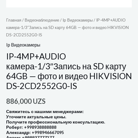
Главная
/
Видеонаблюдение
/
Ip Видеокамеры
/ IP-4MP+AUDIO
камера-1/3″Запись на SD карту 64GB — фото и видео HIKVISION
DS-2CD2552G0-IS
Ip Видеокамеры
IP-4MP+AUDIO
камера-1/3″Запись на SD карту
64GB — фото и видео HIKVISION
DS-2CD2552G0-IS
886,000
UZS
Свяжитесь с нашими менеджерами:
Уточните актуальные цены.
Получите профессиональную консультацию.
Роберт: +998938888888
Александр: +998946667095
Артем: +998937777277