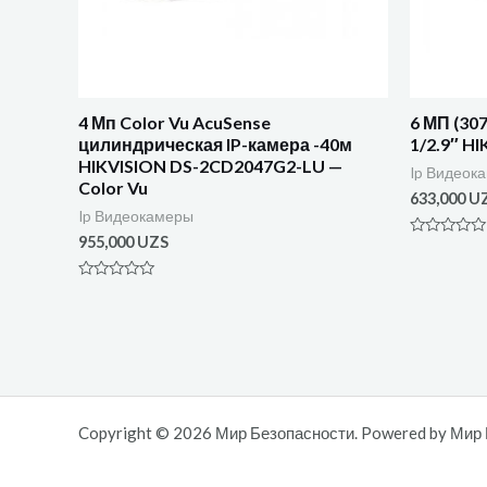
4 Мп Color Vu AcuSense
6 МП (307
цилиндрическая IP-камера -40м
1/2.9″ H
HIKVISION DS-2CD2047G2-LU —
Ip Видеок
Color Vu
633,000
U
Ip Видеокамеры
955,000
UZS
Оценка
0
из
5
Оценка
0
из
5
Copyright © 2026 Мир Безопасности. Powered by Мир 