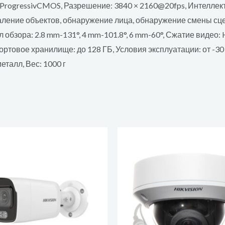
″ProgressivCMOS, Разрешение: 3840 × 2160@20fps, Интелле
даление объектов, обнаружение лица, обнаружение смены с
 обзора: 2.8 mm-131°, 4 mm-101.8°, 6 mm-60°, Сжатие видео: 
товое хранилище: до 128 ГБ, Условия эксплуатации: от -30 °
еталл, Вес: 1000 г