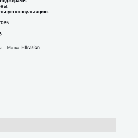
енеджерами:
ены.
льную консультацию.
7095
6
ы
Метка:
HIkvision