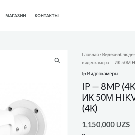
МАГАЗИН
КОНТАКТЫ
Главная
/
Видеонаблюде
видеокамера — ИК 50М 
Ip Видеокамеры
IP — 8MP (4
ИК 50М HIK
(4К)
1,150,000
UZS