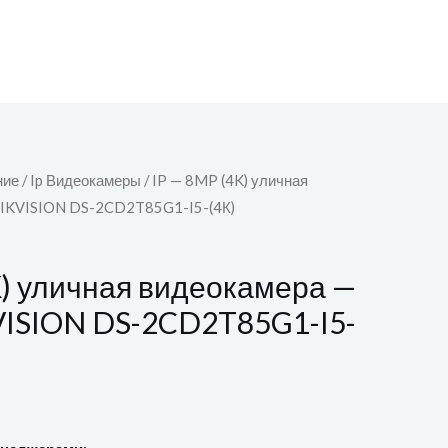
ние
/
Ip Видеокамеры
/ IP — 8MP (4K) уличная
HIKVISION DS-2CD2T85G1-I5-(4К)
K) уличная видеокамера —
VISION DS-2CD2T85G1-I5-