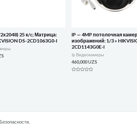
2х2048) 25 к/c; Матрица:
IP — 4MP потолочная каме
IKVISION DS-2CD1063G0-I
изображений: 1/3 » HIKVISI
2CD1143G0E-I
амеры
Ip Видеокамеры
ZS
460,000
UZS
Оценка
0
из
5
Безопасности.