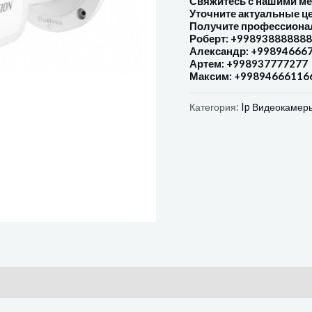
Свяжитесь с нашими м
Уточните актуальные ц
Получите профессиона
Роберт: +998938888888
Александр: +99894666
Артем: +998937777277
Максим: +99894666116
Категория:
Ip Видеокамер