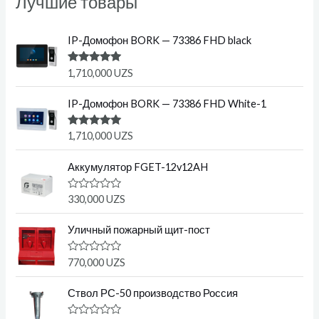
Лучшие товары
IP-Домофон BORK — 73386 FHD black
Оценка
1,710,000
UZS
5.00
из 5
IP-Домофон BORK — 73386 FHD White-1
Оценка
1,710,000
UZS
5.00
из 5
Аккумулятор FGET-12v12AH
О
330,000
UZS
ц
е
н
Уличный пожарный щит-пост
к
а
0
О
770,000
UZS
и
ц
з
е
5
н
Ствол РС-50 производство Россия
к
а