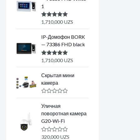
1
1,710,000
UZS
Оценка
5.00
из 5
IP-Домофон BORK
— 73386 FHD black
1,710,000
UZS
Оценка
5.00
из 5
Скрытая мини
камера
О
ц
Уличная
е
поворотная камера
н
к
G20-Wi-Fi
а
0
и
320,000
UZS
О
з