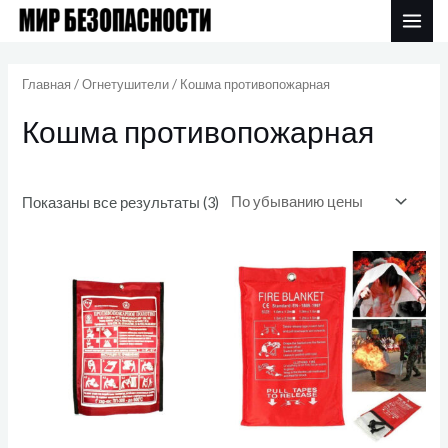
Перейти
MAI
к
Цены:
ME
по
содержимому
убыванию
Главная
/
Огнетушители
/ Кошма противопожарная
Кошма противопожарная
Показаны все результаты (3)