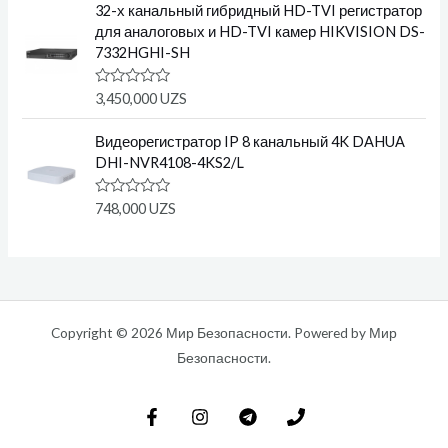
н
32-х канальный гибридный HD-TVI регистратор
к
для аналоговых и HD-TVI камер HIKVISION DS-
а
0
7332HGHI-SH
и
з
5
О
3,450,000
UZS
ц
е
н
Видеорегистратор IP 8 канальный 4K DAHUA
к
DHI-NVR4108-4KS2/L
а
0
и
О
748,000
UZS
з
ц
5
е
н
к
а
0
и
з
5
Copyright © 2026 Мир Безопасности. Powered by Мир
Безопасности.