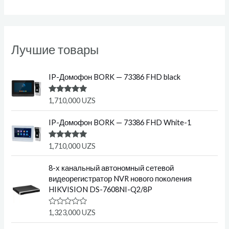
Лучшие товары
IP-Домофон BORK — 73386 FHD black
Оценка
1,710,000
UZS
5.00
из 5
IP-Домофон BORK — 73386 FHD White-1
Оценка
1,710,000
UZS
5.00
из 5
8-х канальный автономный сетевой
видеорегистратор NVR нового поколения
HIKVISION DS-7608NI-Q2/8P
О
1,323,000
UZS
ц
е