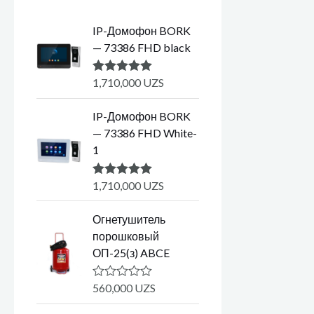
IP-Домофон BORK
— 73386 FHD black
1,710,000
UZS
Оценка
5.00
из 5
IP-Домофон BORK
— 73386 FHD White-
1
1,710,000
UZS
Оценка
5.00
из 5
Огнетушитель
порошковый
ОП-25(з) ABCE
560,000
UZS
О
ц
е