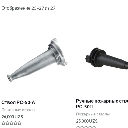
Отображение 25–27 из 27
Ручные пожарные ст
Ствол РС-50-А
РС-50П
Пожарные стволы
Пожарные стволы
26,000
UZS
25,000
UZS