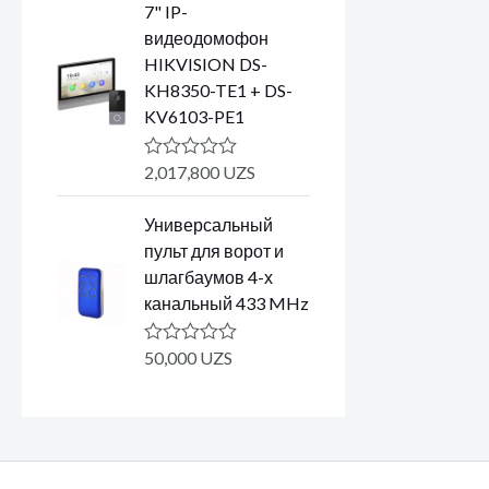
7" IP-
н
к
видеодомофон
а
HIKVISION DS-
0
и
KH8350-TE1 + DS-
з
KV6103-PE1
5
2,017,800
UZS
О
ц
е
Универсальный
н
к
пульт для ворот и
а
шлагбаумов 4-х
0
и
канальный 433 MHz
з
5
50,000
UZS
О
ц
е
н
к
а
0
и