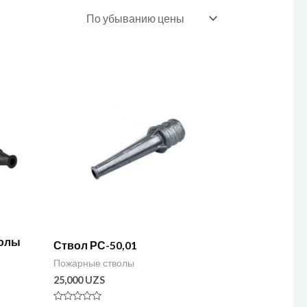
волы
Ствол РС-50,01
Пожарные стволы
25,000
UZS