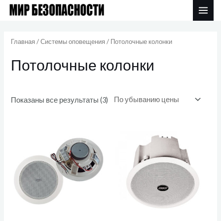
Перейти
MAI
к
Цены:
ME
по
содержимому
убыванию
Главная
/
Системы оповещения
/ Потолочные колонки
Потолочные колонки
Показаны все результаты (3)