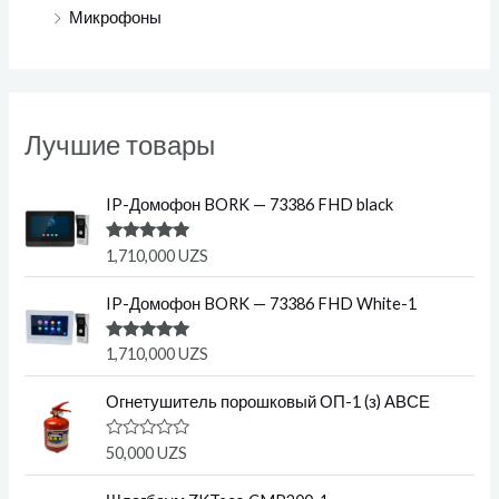
Микрофоны
Лучшие товары
IP-Домофон BORK — 73386 FHD black
Оценка
1,710,000
UZS
5.00
из 5
IP-Домофон BORK — 73386 FHD White-1
Оценка
1,710,000
UZS
5.00
из 5
Огнетушитель порошковый ОП-1 (з) АВСЕ
О
50,000
UZS
ц
е
н