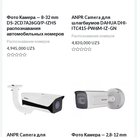
Фото Камера — 8-32 mm
ANPR Camera для
DS-2CD7A26G0/P-IZHS
шлагбаумов DAHUA DHI-
распознавания
ITC415-PW6M-IZ-GN
автомобильных номеров
Распознавание номеров
Распознавание номеров
4,830,000
UZS
4,945,000
UZS
Оценка
0
Оценка
из
0
5
из
5
ANPR Camera для
Фото Камера — 2,8-12 mm