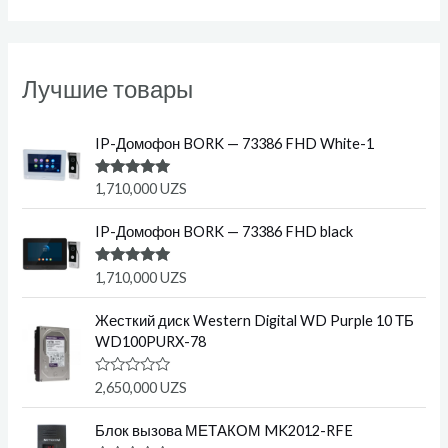
Лучшие товары
IP-Домофон BORK — 73386 FHD White-1
Оценка
1,710,000
UZS
5.00
из 5
IP-Домофон BORK — 73386 FHD black
Оценка
1,710,000
UZS
5.00
из 5
Жесткий диск Western Digital WD Purple 10 ТБ
WD100PURX-78
О
2,650,000
UZS
ц
е
н
Блок вызова МЕТАКОМ MK2012-RFE
к