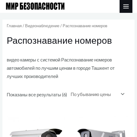
Перейти
MAI
к
Цены:
ME
по
содержимому
убыванию
Главная
/
Видеонаблюдение
/ Распознавание номеров
Распознавание номеров
видео камеры с системой Распознавание номеров
автомобилей по лучшим ценам в городе Ташкент от
лучших производителей
Показаны все результаты (6)