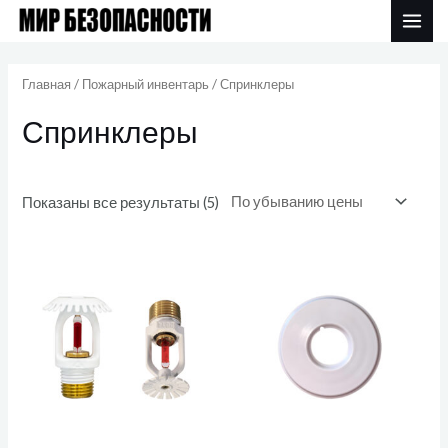
Перейти
MAI
к
Цены:
ME
по
содержимому
убыванию
Главная
/
Пожарный инвентарь
/ Спринклеры
Спринклеры
Показаны все результаты (5)