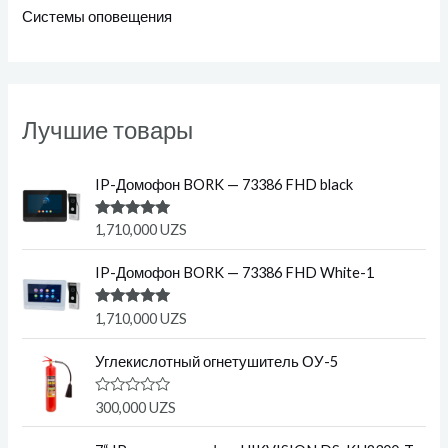
Системы оповещения
Лучшие товары
IP-Домофон BORK — 73386 FHD black
Оценка
1,710,000
UZS
5.00
из 5
IP-Домофон BORK — 73386 FHD White-1
Оценка
1,710,000
UZS
5.00
из 5
Углекислотный огнетушитель ОУ-5
О
300,000
UZS
ц
е
н