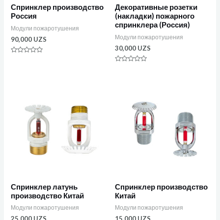
Спринклер производство
Декоративные розетки
Россия
(накладки) пожарного
спринклера (Россия)
Модули пожаротушения
Модули пожаротушения
90,000
UZS
30,000
UZS
Оценка
0
Оценка
из
0
5
из
5
Спринклер латунь
Спринклер производство
производство Китай
Китай
Модули пожаротушения
Модули пожаротушения
25,000
UZS
15,000
UZS