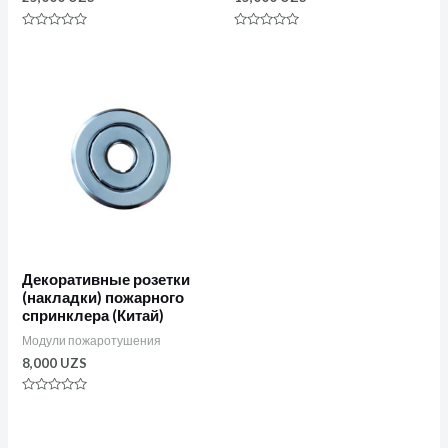
Оценка
Оценка
0
0
из
из
5
5
Декоративные розетки
(накладки) пожарного
спринклера (Китай)
Модули пожаротушения
8,000
UZS
Оценка
0
из
5