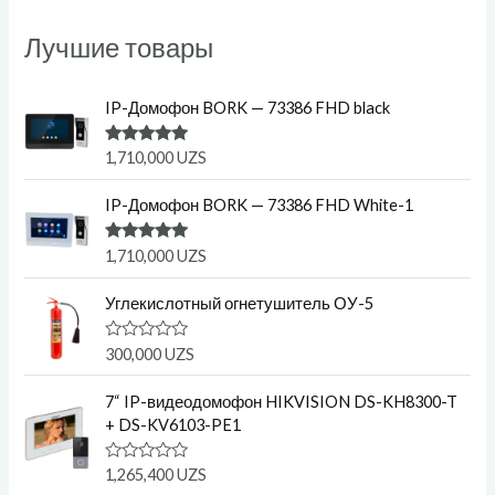
Лучшие товары
IP-Домофон BORK — 73386 FHD black
Оценка
1,710,000
UZS
5.00
из 5
IP-Домофон BORK — 73386 FHD White-1
Оценка
1,710,000
UZS
5.00
из 5
Углекислотный огнетушитель ОУ-5
О
300,000
UZS
ц
е
н
7“ IP-видеодомофон HIKVISION DS-KH8300-T
к
+ DS-KV6103-PE1
а
0
и
О
1,265,400
UZS
з
ц
5