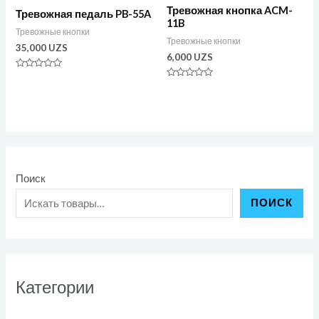
Тревожная кнопка ACM-
Тревожная педаль PB-55A
11B
Тревожные кнопки
Тревожные кнопки
35,000
UZS
6,000
UZS
Оценка
0
Оценка
из
0
5
из
5
Поиск
ПОИСК
Категории