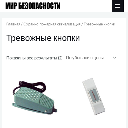
Перейти
MAI
к
Цены:
ME
по
содержимому
убыванию
Главная
/
Охранно-пожарная сигнализация
/ Тревожные кнопки
Тревожные кнопки
Показаны все результаты (2)