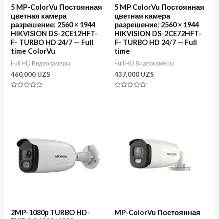
5 MP-ColorVu Постоянная
5 MP ColorVu Постоянная
цветная камера
цветная камера
разрешение: 2560 × 1944
разрешение: 2560 × 1944
HIKVISION DS-2CE12HFT-
HIKVISION DS-2CE72HFT-
F- TURBO HD 24/7 — Full
F- TURBO HD 24/7 — Full
time ColorVu
time
Full HD Видеокамеры
Full HD Видеокамеры
460,000
UZS
437,000
UZS
Оценка
Оценка
0
0
из
из
5
5
2MP-1080p TURBO HD-
MP-ColorVu Постоянная