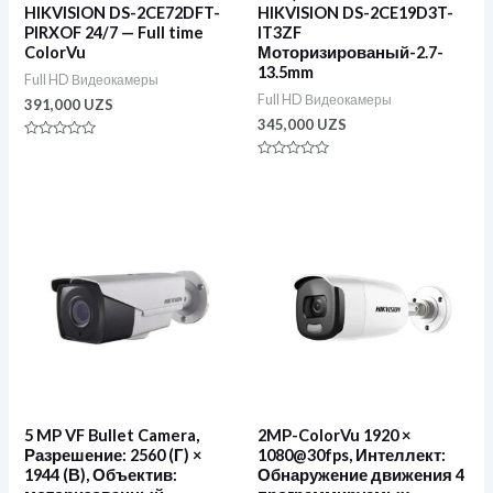
HIKVISION DS-2CE72DFT-
HIKVISION DS-2CE19D3T-
PIRXOF 24/7 — Full time
IT3ZF
ColorVu
Моторизированый-2.7-
13.5mm
Full HD Видеокамеры
Full HD Видеокамеры
391,000
UZS
345,000
UZS
Оценка
0
Оценка
из
0
5
из
5
5 MP VF Bullet Camera,
2MP-ColorVu 1920 ×
Разрешение: 2560 (Г) ×
1080@30fps, Интеллект:
1944 (В), Объектив:
Обнаружение движения 4