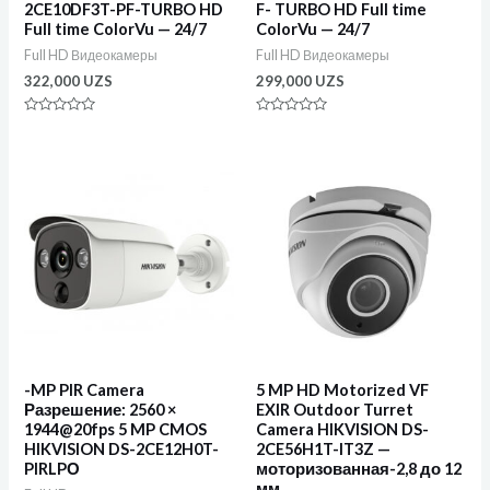
2CE10DF3T-PF-TURBO HD
F- TURBO HD Full time
Full time ColorVu — 24/7
ColorVu — 24/7
Full HD Видеокамеры
Full HD Видеокамеры
322,000
UZS
299,000
UZS
Оценка
Оценка
0
0
из
из
5
5
-MP PIR Camera
5 MP HD Motorized VF
Разрешение: 2560 ×
EXIR Outdoor Turret
1944@20fps 5 MP CMOS
Camera HIKVISION DS-
HIKVISION DS-2CE12H0T-
2CE56H1T-IT3Z —
PIRLPО
моторизованная-2,8 до 12
мм