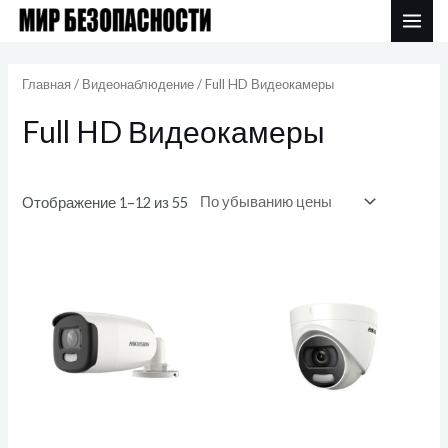
Перейти
MAI
к
Цены:
ME
по
содержимому
убыванию
Главная
/
Видеонаблюдение
/ Full HD Видеокамеры
Full HD Видеокамеры
Отображение 1–12 из 55