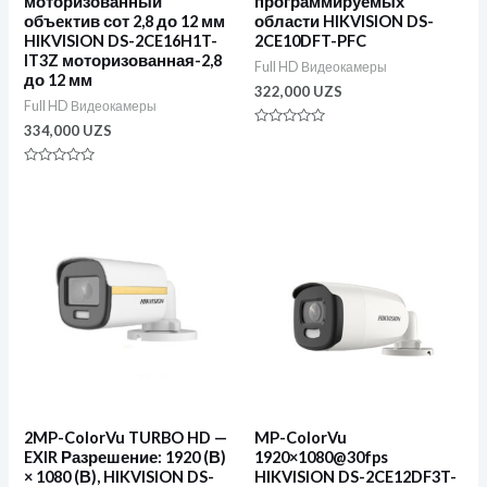
моторизованный
программируемых
объектив сот 2,8 до 12 мм
области HIKVISION DS-
HIKVISION DS-2CE16H1T-
2CE10DFT-PFC
IT3Z моторизованная-2,8
Full HD Видеокамеры
до 12 мм
322,000
UZS
Full HD Видеокамеры
334,000
UZS
Оценка
0
из
Оценка
5
0
из
5
2MP-ColorVu TURBO HD —
MP-ColorVu
EXIR Разрешение: 1920 (В)
1920×1080@30fps
× 1080 (В), HIKVISION DS-
HIKVISION DS-2CE12DF3T-