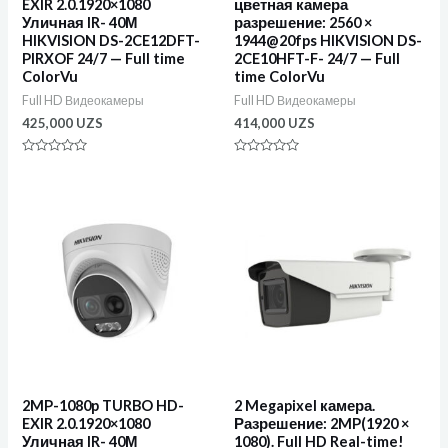
EXIR 2.0.1920×1080
цветная камера
Уличная IR- 40М
разрешение: 2560 ×
HIKVISION DS-2CE12DFT-
1944@20fps HIKVISION DS-
PIRXOF 24/7 — Full time
2CE10HFT-F- 24/7 — Full
ColorVu
time ColorVu
Full HD Видеокамеры
Full HD Видеокамеры
425,000
UZS
414,000
UZS
Оценка
Оценка
0
0
из
из
5
5
2MP-1080p TURBO HD-
2 Megapixel камера.
EXIR 2.0.1920×1080
Разрешение: 2MP(1920 ×
Уличная IR- 40М
1080). Full HD Real-time!