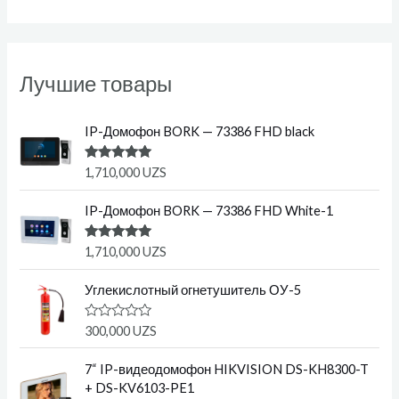
Лучшие товары
IP-Домофон BORK — 73386 FHD black
Оценка
1,710,000
UZS
5.00
из 5
IP-Домофон BORK — 73386 FHD White-1
Оценка
1,710,000
UZS
5.00
из 5
Углекислотный огнетушитель ОУ-5
О
300,000
UZS
ц
е
н
7“ IP-видеодомофон HIKVISION DS-KH8300-T
к
+ DS-KV6103-PE1
а