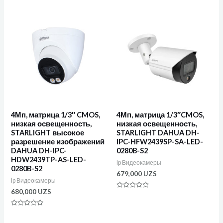
из
5
4Мп, матрица 1/3″ CMOS,
4Мп, матрица 1/3″CMOS,
низкая освещенность,
низкая освещенность,
STARLIGHT высокое
STARLIGHT DAHUA DH-
разрешение изображений
IPC-HFW2439SP-SA-LED-
DAHUA DH-IPC-
0280B-S2
HDW2439TP-AS-LED-
Ip Видеокамеры
0280B-S2
679,000
UZS
Ip Видеокамеры
680,000
UZS
Оценка
0
из
Оценка
5
0