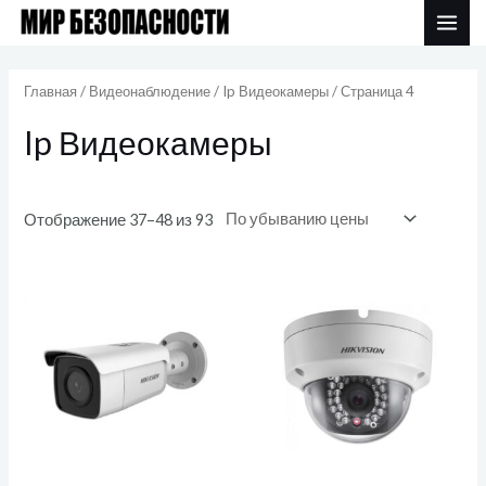
Перейти
MAI
к
Цены:
ME
по
содержимому
убыванию
Главная
/
Видеонаблюдение
/
Ip Видеокамеры
/ Страница 4
Ip Видеокамеры
Отображение 37–48 из 93