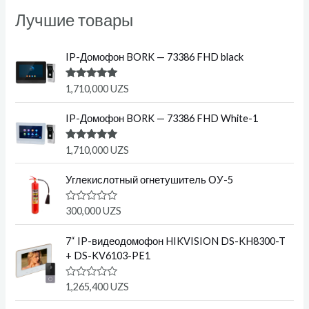
Лучшие товары
IP-Домофон BORK — 73386 FHD black
Оценка
1,710,000
UZS
5.00
из 5
IP-Домофон BORK — 73386 FHD White-1
Оценка
1,710,000
UZS
5.00
из 5
Углекислотный огнетушитель ОУ-5
О
300,000
UZS
ц
е
н
7“ IP-видеодомофон HIKVISION DS-KH8300-T
к
+ DS-KV6103-PE1
а
0
и
О
1,265,400
UZS
з
ц
5
е