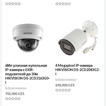
Оценка
Оценка
0
0
из
из
5
5
6Мп уличная купольная
4 Megapixel IP-камера
IP-камера с EXIR-
HIKVISION DS-2CD2043G2-
подсветкой до 30м
I
HIKVISION DS-2CD2163G0-
Ip Видеокамеры
I
690,000
UZS
Ip Видеокамеры
702,000
UZS
Оценка
0
из
Оценка
5
0