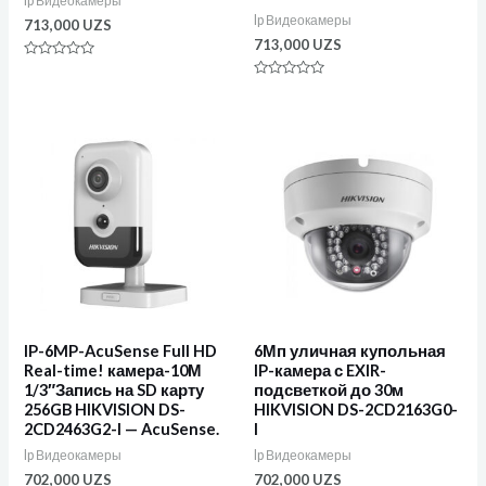
Ip Видеокамеры
Ip Видеокамеры
713,000
UZS
713,000
UZS
Оценка
0
Оценка
из
0
5
из
5
IP-6MP-AcuSense Full HD
6Мп уличная купольная
Real-time! камера-10М
IP-камера с EXIR-
1/3″Запись на SD карту
подсветкой до 30м
256GB HIKVISION DS-
HIKVISION DS-2CD2163G0-
2CD2463G2-I — AcuSense.
I
Ip Видеокамеры
Ip Видеокамеры
702,000
UZS
702,000
UZS