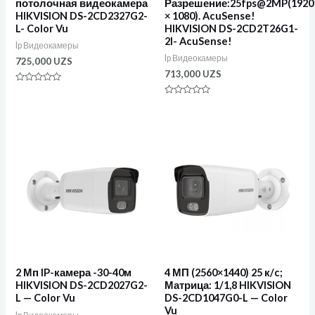
потолочная видеокамера
Разрешение:25fps@2MP(1920
HIKVISION DS-2CD2327G2-
× 1080). AcuSense!
L- Color Vu
HIKVISION DS-2CD2T26G1-
2I- AcuSense!
Ip Видеокамеры
Ip Видеокамеры
725,000
UZS
713,000
UZS
Оценка
0
Оценка
из
0
5
из
5
2 Мп IP-камера -30-40м
4 МП (2560×1440) 25 к/c;
HIKVISION DS-2CD2027G2-
Матрица: 1/1,8 HIKVISION
L — Color Vu
DS-2CD1047G0-L — Color
Vu