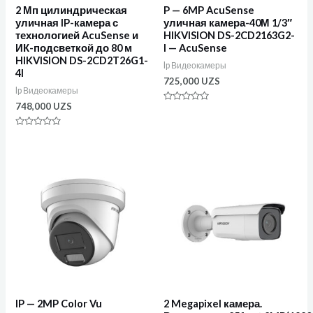
2 Мп цилиндрическая
P — 6MP AcuSense
уличная IP-камера с
уличная камера-40М 1/3″
технологией AcuSense и
HIKVISION DS-2CD2163G2-
ИК-подсветкой до 80 м
I — AcuSense
HIKVISION DS-2CD2T26G1-
Ip Видеокамеры
4I
725,000
UZS
Ip Видеокамеры
748,000
UZS
Оценка
0
из
Оценка
5
0
из
5
IP — 2MP Color Vu
2 Megapixel камера.