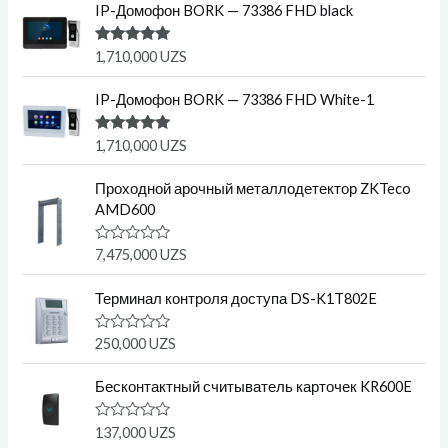
IP-Домофон BORK — 73386 FHD black
Оценка
1,710,000
UZS
5.00
из 5
IP-Домофон BORK — 73386 FHD White-1
Оценка
1,710,000
UZS
5.00
из 5
Проходной арочный металлодетектор ZKTeco
AMD600
О
7,475,000
UZS
ц
е
н
Терминал контроля доступа DS-K1T802E
к
а
0
О
250,000
UZS
и
ц
з
е
5
н
Бесконтактный считыватель карточек KR600E
к
а
0
О
137,000
UZS
и
ц