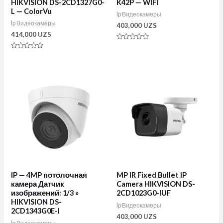
HIKVISION DS-2CD1327G0-
K42P — WIFI
L — ColorVu
Ip Видеокамеры
Ip Видеокамеры
403,000
UZS
414,000
UZS
Оценка
0
Оценка
из
0
5
из
5
IP — 4MP потолочная
MP IR Fixed Bullet IP
камера Датчик
Camera HIKVISION DS-
изображений: 1/3 »
2CD1023G0-IUF
HIKVISION DS-
Ip Видеокамеры
2CD1343G0E-I
403,000
UZS