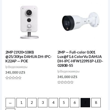
5
2MP (1920×1080)
2MP — Full-color 0.001
@25/30fps DAHUA DH-IPC-
Lux@F1.6 ColorVu DAHUA
K22AP — POE
DH-IPC-HFW1239S1P-LED-
0280B-S5
Ip Видеокамеры
Ip Видеокамеры
345,000
UZS
345,000
UZS
Оценка
0
Оценка
из
0
5
из
5
←
1
2
3
4
5
6
7
8