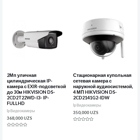
из
0
5
из
5
2Мп уличная
Стационарная купольная
цилиндрическая IP-
сетевая камера с
камера с EXIR-подсветкой
наружной аудиосистемой,
до 30м HIKVISION DS-
4 МП HIKVISION DS-
2CD2T22WD-I3- IP-
2CD2141G2-IDW
FULLHD
Ip Видеокамеры
Ip Видеокамеры
350,000
UZS
368,000
UZS
Оценка
0
Оценка
из
0
5
из