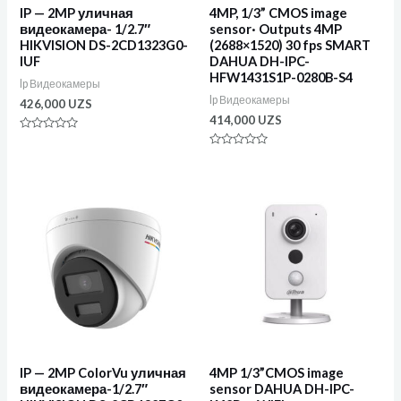
IP — 2MP уличная
4MP, 1/3” CMOS image
видеокамера- 1/2.7″
sensor· Outputs 4MP
HIKVISION DS-2CD1323G0-
(2688×1520) 30 fps SMART
IUF
DAHUA DH-IPC-
HFW1431S1P-0280B-S4
Ip Видеокамеры
Ip Видеокамеры
426,000
UZS
414,000
UZS
Оценка
0
Оценка
из
0
5
из
5
IP — 2MP ColorVu уличная
4MP 1/3”CMOS image
видеокамера-1/2.7″
sensor DAHUA DH-IPC-