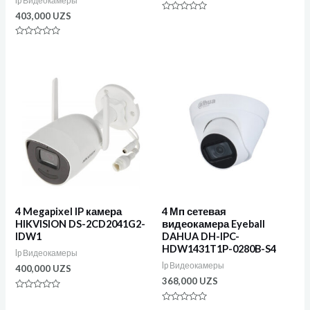
Ip Видеокамеры
403,000
UZS
Оценка
0
из
Оценка
5
0
из
5
4 Megapixel IP камера
4 Мп сетевая
HIKVISION DS-2CD2041G2-
видеокамера Eyeball
IDW1
DAHUA DH-IPC-
HDW1431T1P-0280B-S4
Ip Видеокамеры
Ip Видеокамеры
400,000
UZS
368,000
UZS
Оценка
0
Оценка