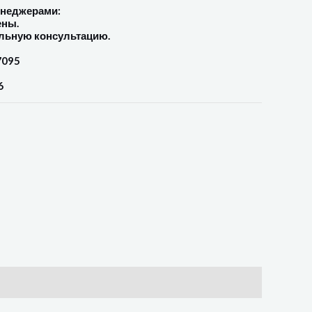
енеджерами:
ены.
льную консультацию.
7095
6