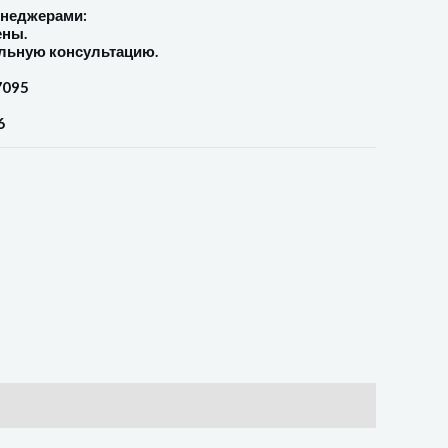
енеджерами:
ены.
льную консультацию.
7095
6