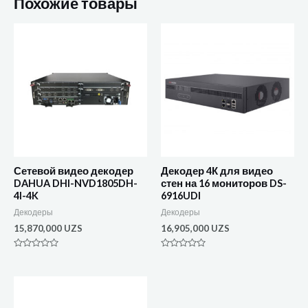
Похожие товары
Сетевой видео декодер
Декодер 4К для видео
DAHUA DHI-NVD1805DH-
стен на 16 мониторов DS-
4I-4K
6916UDI
Декодеры
Декодеры
15,870,000
UZS
16,905,000
UZS
Оценка
Оценка
0
0
из
из
5
5