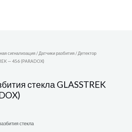
ная сигнализация
/
Датчики разбития
/ Детектор
REK — 456 (PARADOX)
збития стекла GLASSTREK
ADOX)
разбития стекла