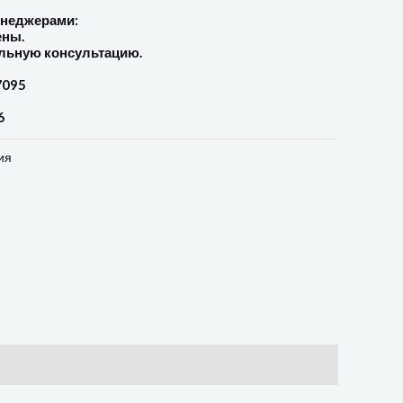
енеджерами:
ены.
льную консультацию.
7095
6
ия