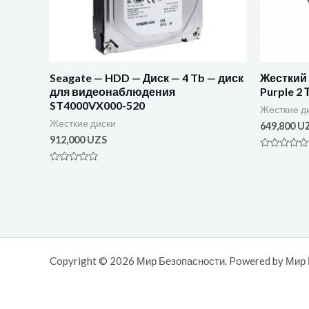
Seagate — HDD — Диск — 4 Tb — диск
Жесткий 
для видеонаблюдения
Purple 2
ST4000VX000-520
Жесткие д
Жесткие диски
649,800
U
912,000
UZS
Оценка
0
Оценка
из
0
5
из
5
Copyright © 2026 Мир Безопасности. Powered by Мир 