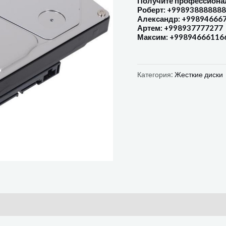
Получите профессиона
Роберт: +998938888888
Александр: +99894666
Артем: +998937777277
Максим: +99894666116
Категория:
Жесткие диски