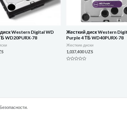
диск Western Digital WD
Жесткий диск Western Digi
 ТБ WD20PURX-78
Purple 4 ТБ WD40PURX-78
иски
Жесткие диски
ZS
1,037,400
UZS
Оценка
0
из
5
Безопасности.