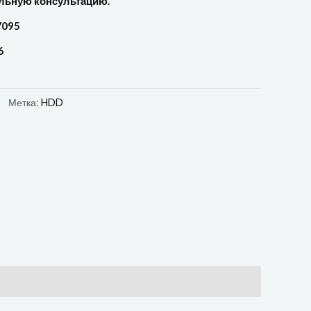
льную консультацию.
7095
6
Метка:
HDD