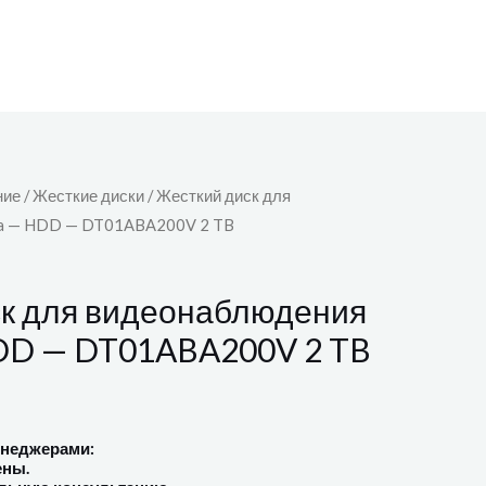
ние
/
Жесткие диски
/ Жесткий диск для
ba — HDD — DT01ABA200V 2 TB
ск для видеонаблюдения
HDD — DT01ABA200V 2 TB
енеджерами:
ены.