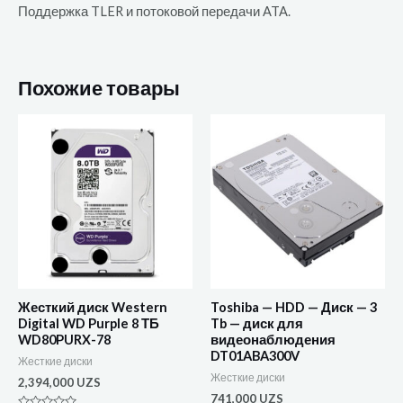
Поддержка TLER и потоковой передачи ATA.
Похожие товары
Жесткий диск Western
Toshiba — HDD — Диск — 3
Digital WD Purple 8 ТБ
Tb — диск для
WD80PURX-78
видеонаблюдения
DT01ABA300V
Жесткие диски
Жесткие диски
2,394,000
UZS
741,000
UZS