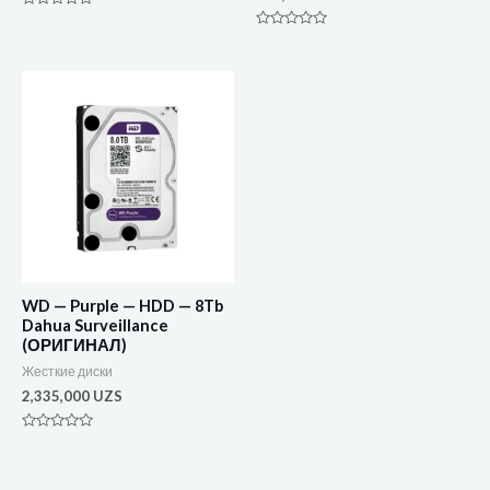
Оценка
0
Оценка
из
0
5
из
5
WD — Purple — HDD — 8Tb
Dahua Surveillance
(ОРИГИНАЛ)
Жесткие диски
2,335,000
UZS
Оценка
0
из
5