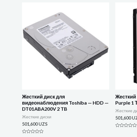
Жесткий диск для
Жесткий 
видеонаблюдения Toshiba — HDD —
Purple 1
DT01ABA200V 2 TB
Жесткие д
Жесткие диски
501,600
U
501,600
UZS
Оценка
0