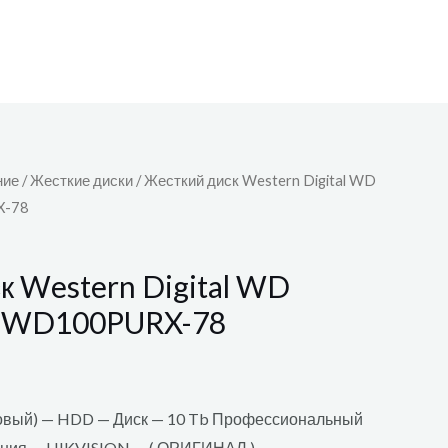
ние
/
Жесткие диски
/ Жесткий диск Western Digital WD
X-78
к Western Digital WD
ТБ WD100PURX-78
товый) — HDD — Диск — 10 Tb Профессиональный
ения — HIKVISION — ( ОРИГИНАЛ )