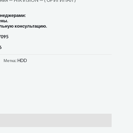
енеджерами:
ены.
льную консультацию.
7095
6
Метка:
HDD