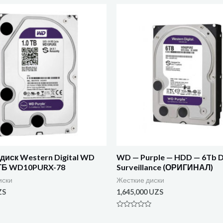
диск Western Digital WD
WD — Purple — HDD — 6Tb 
 ТБ WD10PURX-78
Surveillance (ОРИГИНАЛ)
иски
Жесткие диски
ZS
1,645,000
UZS
Оценка
0