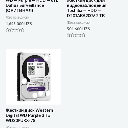
WD — Purple — HDD — 6Tb
Жесткий диск для
Dahua Surveillance
видеонаблюдения
(ОРИГИНАЛ)
Toshiba — HDD —
DT01ABA200V 2 TB
Жесткие диски
Жесткие диски
1,645,000
UZS
501,600
UZS
Оценка
0
Оценка
из
0
5
из
5
Жесткий диск Western
Digital WD Purple 3 ТБ
WD30PURX-78
Жесткие диски