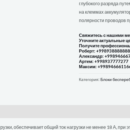
глубокого разряда пут
на клеммах аккумулятор
полярности проводов п
Свяжитесь с нашими м
Уточните актуальные ц
Получите профессиона
Роберт: +998938888888
Александр: +99894666
Артем: +998937777277
Максим: +99894666116
Категория:
Блоки беспере
узки, обеспечивает общий ток нагрузки не менее 18 А, при э