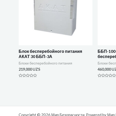
Блок бесперебойного питания
ББП-100 
АКАТ 30 ББП-3А
беспере
Блоки бесперебойного питания
Блоки бес
219,000
UZS
460,000
U
Оценка
Оценка
0
0
из
из
5
5
Copyright © 2026 Мир Безопасности. Powered by Мир 