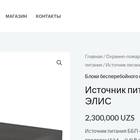
МАГАЗИН
КОНТАКТЫ
Главная
/
Охранно-пожар
питания
/ Источник пита
Блоки бесперебойного 
Источник пи
ЭЛИС
2,300,000
UZS
Источник питания ББП-
пределах (13,4 — 0,4) В