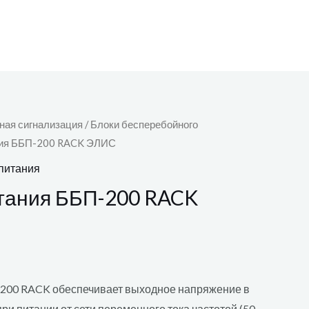
ная сигнализация
/
Блоки бесперебойного
ния ББП-200 RACK ЭЛИС
питания
тания ББП-200 RACK
200 RACK обеспечивает выходное напря­жение в
 при питании от сети переменного тока частотой (50