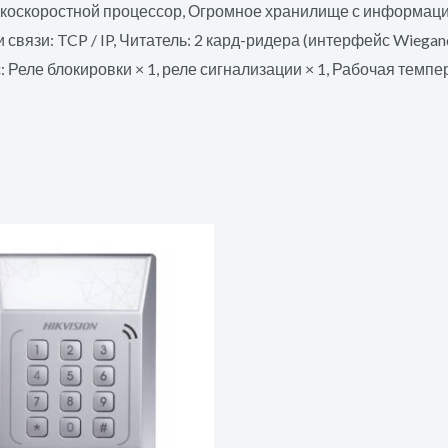
ростной процессор, Огромное хранилище с информацией о
связи: TCP / IP, Читатель: 2 кард-ридера (интерфейс Wiegand
 Реле блокировки × 1, реле сигнализации × 1, Рабочая температ