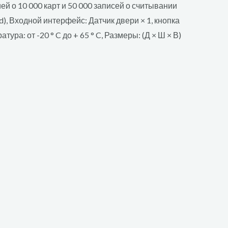
 10 000 карт и 50 000 записей о считывании
), Входной интерфейс: Датчик двери × 1, кнопка
ура: от -20 ° C до + 65 ° C, Размеры: (Д × Ш × В)