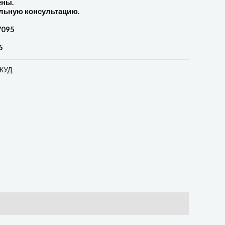
ены.
льную консультацию.
7095
6
СКУД