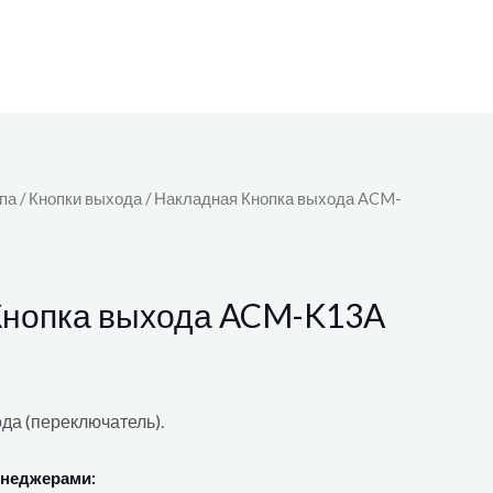
па
/
Кнопки выхода
/ Накладная Кнопка выхода ACM-
Кнопка выхода ACM-K13A
да (переключатель).
енеджерами: