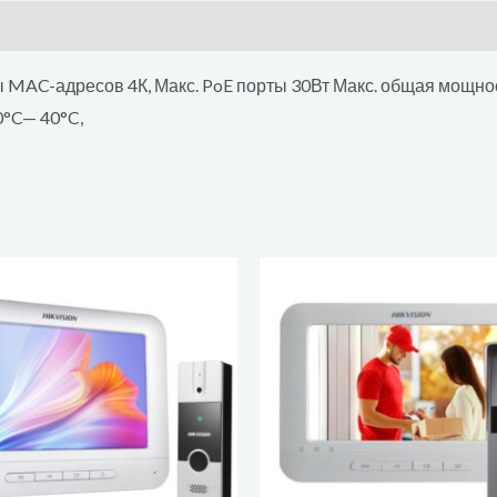
ы MAC-адресов 4К, Макс. PoE порты 30Вт Макс. общая мощно
0°C— 40°C,