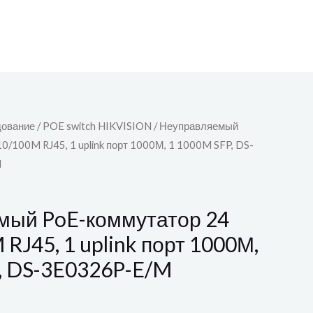
дование
/
POE switch HIKVISION
/ Неуправляемый
0/100M RJ45, 1 uplink порт 1000М, 1 1000M SFP, DS-
N
мый PoE-коммутатор 24
RJ45, 1 uplink порт 1000М,
, DS-3E0326P-E/M