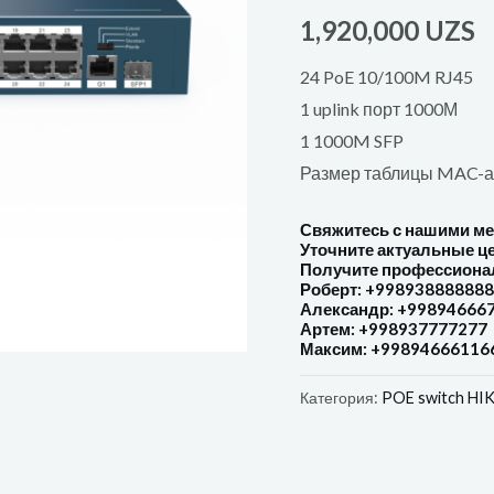
1,920,000
UZS
24 PoE 10/100M RJ45
1 uplink порт 1000М
1 1000M SFP
Размер таблицы MAC-а
Свяжитесь с нашими м
Уточните актуальные ц
Получите профессиона
Роберт: +998938888888
Александр: +99894666
Артем: +998937777277
Максим: +99894666116
Категория:
POE switch HI