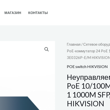
МАГАЗИН
КОНТАКТЫ
Главная
/
Сетевое обору
PoE-коммутатор 24 PoE 1
3E0326P-E/M HIKVISIO
POE switch HIKVISION
Неуправляе
PoE 10/100M 
1 1000M SFP
HIKVISION