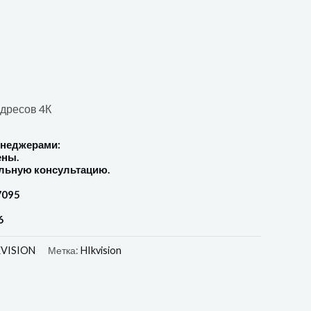
дресов 4К
енеджерами:
ены.
льную консультацию.
7095
6
KVISION
Метка:
HIkvision