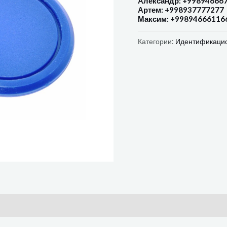
Александр: +99894666
Артем: +998937777277
Максим: +99894666116
Категории:
Идентификацио