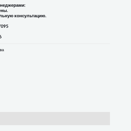
енеджерами:
ены.
льную консультацию.
7095
6
ва