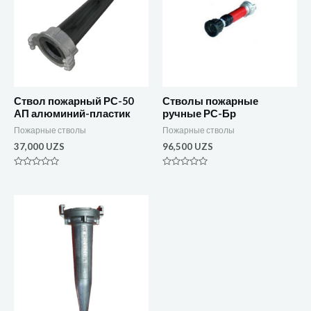
Ствол пожарный РС-50
Стволы пожарные
АП алюминий-пластик
ручные РС-Бр
Пожарные стволы
Пожарные стволы
37,000
UZS
96,500
UZS
Оценка
Оценка
0
0
из
из
5
5