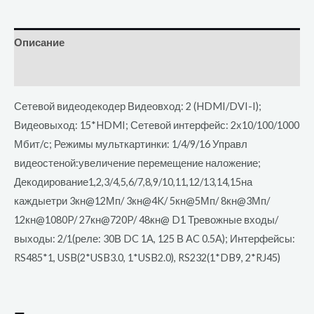
Описание
Отзывы (0)
Сетевой видеодекодер Видеовход: 2 (HDMI/DVI-I);
Видеовыход: 15*HDMI; Сетевой интерфейс: 2х10/100/1000
Мбит/с; Режимы мульткартинки: 1/4/9/16 Управл
видеостеной:увеличение перемещение наложение;
Декодирование1,2,3/4,5,6/7,8,9/10,11,12/13,14,15на
каждыетри 3кн@12Мп/ 3кн@4K/ 5кн@5Мп/ 8кн@3Мп/
12кн@1080P/ 27кн@720P/ 48кн@ D1 Тревожные входы/
выходы: 2/1(реле: 30В DC 1A, 125 В AC 0.5A); Интерфейсы:
RS485*1, USB(2*USB3.0, 1*USB2.0), RS232(1*DB9, 2*RJ45)