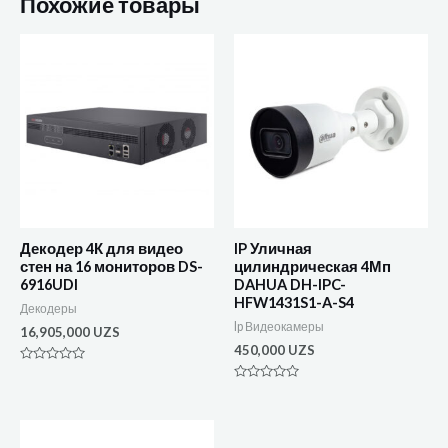
Похожие товары
Декодер 4К для видео
IP Уличная
стен на 16 мониторов DS-
цилиндрическая 4Мп
6916UDI
DAHUA DH-IPC-
HFW1431S1-A-S4
Декодеры
Ip Видеокамеры
16,905,000
UZS
450,000
UZS
Оценка
0
Оценка
из
0
5
из
5