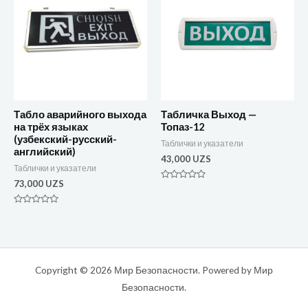
Табло аварийного выхода
Табличка Выход —
на трёх языках
Топаз-12
(узбекский-русский-
Таблички и указатели
английский)
43,000
UZS
Таблички и указатели
73,000
UZS
Оценка
0
из
Оценка
5
0
из
5
Copyright © 2026 Мир Безопасности. Powered by Мир
Безопасности.