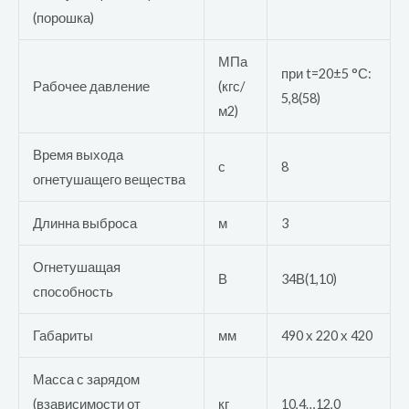
(порошка)
МПа
при t=20±5 °С:
Рабочее давление
(кгс/
5,8(58)
м2)
Время выхода
с
8
огнетушащего вещества
Длинна выброса
м
3
Огнетушащая
В
34В(1,10)
способность
Габариты
мм
490 х 220 х 420
Масса с зарядом
(взависимости от
кг
10,4…12,0