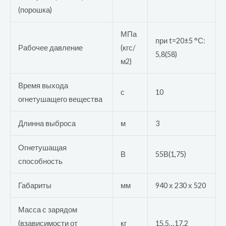
(порошка)
МПа
при t=20±5 °С:
Рабочее давление
(кгс/
5,8(58)
м2)
Время выхода
с
10
огнетушащего вещества
Длинна выброса
м
3
Огнетушащая
В
55В(1,75)
способность
Габариты
мм
940 х 230 х 520
Масса с зарядом
(взависимости от
кг
15,5…17,2