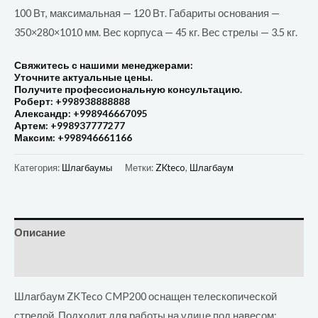
100 Вт, максимальная — 120 Вт. Габариты основания —
350×280×1010 мм. Вес корпуса — 45 кг. Вес стрелы — 3.5 кг.
Свяжитесь с нашими менеджерами:
Уточните актуальные цены.
Получите профессиональную консультацию.
Роберт: +998938888888
Александр: +998946667095
Артем: +998937777277
Максим: +998946661166
Категория:
Шлагбаумы
Метки:
ZKteco
,
Шлагбаум
Описание
Отзывы (0)
Шлагбаум ZKTeco CMP200 оснащен телескопической
стрелой. Подходит для работы на улице под навесом: