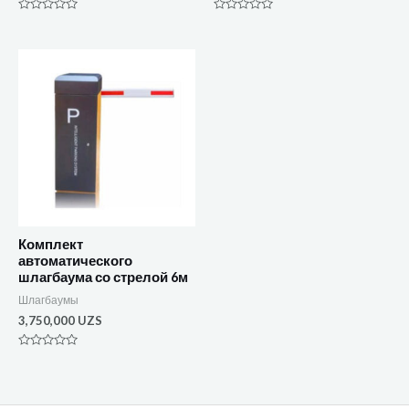
Оценка
Оценка
0
0
из
из
5
5
Комплект
автоматического
шлагбаума со стрелой 6м
Шлагбаумы
3,750,000
UZS
Оценка
0
из
5