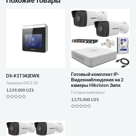
Похожие товары
Готовый комплект IP-
DS-K1T342EWХ
Видеонаблюдения на 2
Терминал FACE-ID
камеры Hikvision 2мпх
1,539,000
UZS
Готовые комплекты
1,573,000
UZS
Оценка
0
из
Оценка
5
0
из
5