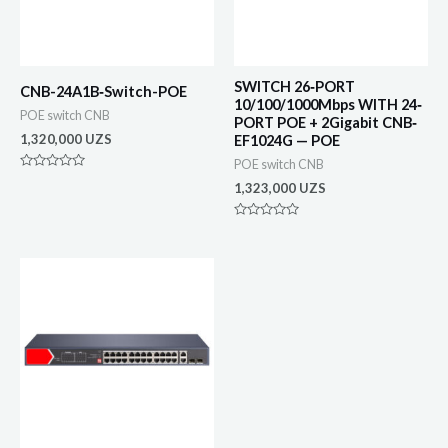
SWITCH 26‐PORT
CNB-24A1B‐Switch-POE
10/100/1000Mbps WITH 24‐
POE switch CNB
PORT POE + 2Gigabit CNB‐
1,320,000
UZS
EF1024G — POE
POE switch CNB
Оценка
1,323,000
UZS
0
из
5
Оценка
0
из
5