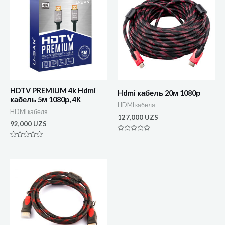
HDTV PREMIUM 4k Hdmi
Hdmi кабель 20м 1080р
кабель 5м 1080р, 4К
HDMI кабеля
HDMI кабеля
127,000
UZS
92,000
UZS
Оценка
0
Оценка
из
0
5
из
5