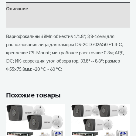
Описание
Отзывы (0)
Вариофокальный 8Мп объектив 1/1.8″; 3,8-16мм для
распознования лица для камеры DS-2CD7026G0 F1.4-С;
крепление CS-Mount; мин.рабочее расстояние 0.3м; АРД
DC; ИК-коррекция; угол обзора гор. 33.8°～8.8°; размер
Ф55х75.8мм; -20 °C ~ 60 °C;
Похожие товары