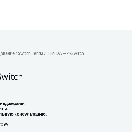
дование
/
Switch Tenda
/ TENDA — 4‐Switch
witch
енеджерами:
ены.
льную консультацию.
7095