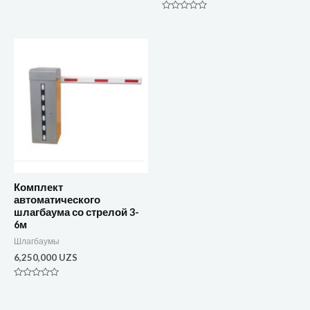
0
из
Оценка
5
0
из
5
Комплект
автоматического
шлагбаума со стрелой 3-
6м
Шлагбаумы
6,250,000
UZS
Оценка
0
из
5