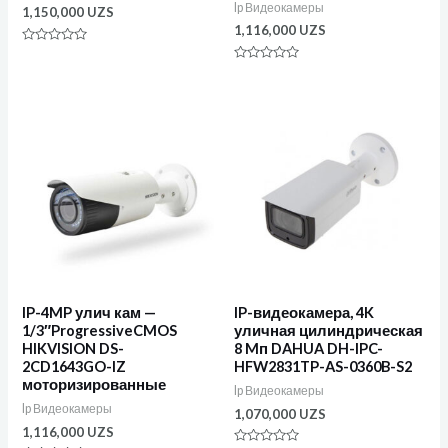
Ip Видеокамеры
1,150,000
UZS
1,116,000
UZS
Оценка
0
Оценка
из
0
5
из
5
IP-4MP улич кам —
IP-видеокамера, 4K
1/3″ProgressiveCMOS
уличная цилиндрическая
HIKVISION DS-
8 Mп DAHUA DH-IPC-
2CD1643GO-IZ
HFW2831TP-AS-0360B-S2
моторизированные
Ip Видеокамеры
Ip Видеокамеры
1,070,000
UZS
1,116,000
UZS