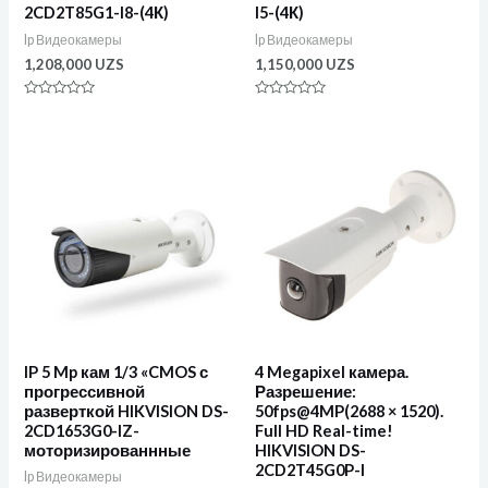
2CD2T85G1-I8-(4К)
I5-(4К)
Ip Видеокамеры
Ip Видеокамеры
1,208,000
UZS
1,150,000
UZS
Оценка
Оценка
0
0
из
из
5
5
IP 5 Mp кам 1/3 «CMOS с
4 Megapixel камера.
прогрессивной
Разрешение:
разверткой HIKVISION DS-
50fps@4MP(2688 × 1520).
2CD1653G0-IZ-
Full HD Real-time!
моторизированнные
HIKVISION DS-
2CD2T45G0P-I
Ip Видеокамеры