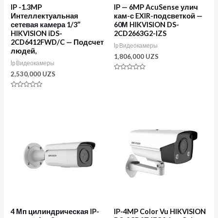
IP -1.3MP
IP — 6MP AcuSense улич
Интеллектуальная
кам-с EXIR-подсветкой —
сетевая камера 1/3’’
60М HIKVISION DS-
HIKVISION iDS-
2CD2663G2-IZS
2CD6412FWD/C — Подсчет
Ip Видеокамеры
людей,
1,806,000
UZS
Ip Видеокамеры
2,530,000
UZS
Оценка
0
из
Оценка
5
0
из
5
4 Мп цилиндрическая IP-
IP-4MP Color Vu HIKVISION