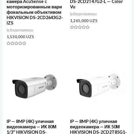
камера AcuSense c
DS-2CD2T47G2-L — Color
моторизированным вари
Vu
фокальным объективом
Ip Видеокамеры
HIKVISION DS-2CD2643G2-
1,265,000
UZS
IZS
Ip Видеокамеры
Оценка
0
1,530,000
UZS
из
5
Оценка
0
из
5
IP — 8MP (4K) уличная
IP — 8MP (4K) уличная
видеокамера — ИК 80М
видеокамера — ИК 50М
1/3″ HIKVISION DS-
HIKVISION DS-2CD2T85G1-