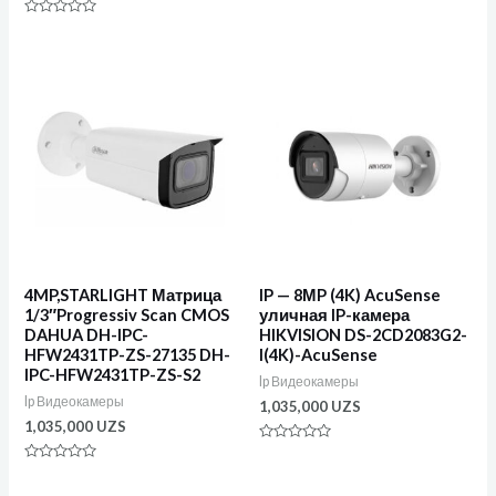
Оценка
0
Оценка
из
0
5
из
5
4MP,STARLIGHT Матрица
IP — 8МP (4K) AcuSense
1/3″Progressiv Scan CMOS
уличная IP-камера
DAHUA DH-IPC-
HIKVISION DS-2CD2083G2-
HFW2431TP-ZS-27135 DH-
I(4K)-AcuSense
IPC-HFW2431TP-ZS-S2
Ip Видеокамеры
Ip Видеокамеры
1,035,000
UZS
1,035,000
UZS
Оценка
0
Оценка
из
0
5