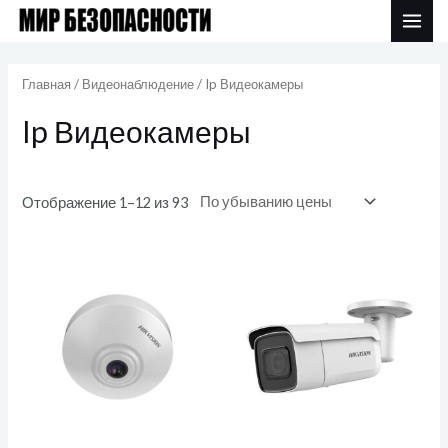
Перейти
MAI
к
Цены:
ME
по
содержимому
убыванию
Главная
/
Видеонаблюдение
/ Ip Видеокамеры
Ip Видеокамеры
Отображение 1–12 из 93