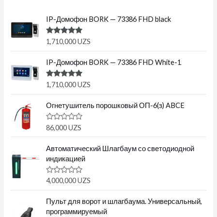
IP-Домофон BORK — 73386 FHD black
Оценка
1,710,000
UZS
5.00
из 5
IP-Домофон BORK — 73386 FHD White-1
Оценка
1,710,000
UZS
5.00
из 5
Огнетушитель порошковый ОП-6(з) ABCE
О
86,000
UZS
ц
е
н
Автоматический Шлагбаум со светодиодной
к
индикацией
а
0
и
О
4,000,000
UZS
з
ц
5
е
н
Пульт для ворот и шлагбаума. Универсальный,
к
программируемый
а